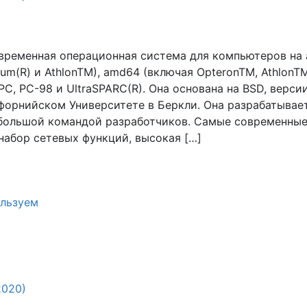
временная операционная система для компьютеров на 
ium(R) и AthlonTM), amd64 (включая OpteronTM, AthlonT
PC, PC-98 и UltraSPARC(R). Она основана на BSD, версии
форнийском Университете в Беркли. Она разрабатывае
большой командой разработчиков. Самые современные
абор сетевых функций, высокая […]
льзуем
2020)