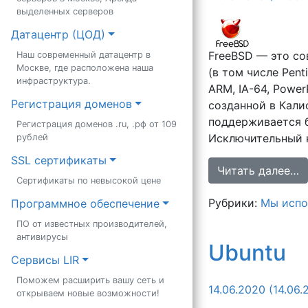
выделенных серверов
Датацентр (ЦОД)
FreeBSD — это со
Наш современный датацентр в
Москве, где расположена наша
(в том числе Pent
инфраструктура.
ARM, IA-64, Power
Регистрация доменов
созданной в Кали
поддерживается 
Регистрация доменов .ru, .рф от 109
Исключительный н
рублей
SSL сертификаты
Читать далее…
Сертификаты по невысокой цене
Рубрики:
Мы испо
Программное обеспечение
ПО от известных производителей,
антивирусы
Ubuntu
Сервисы LIR
Поможем расширить вашу сеть и
14.06.2020
(14.06.
открываем новые возможности!