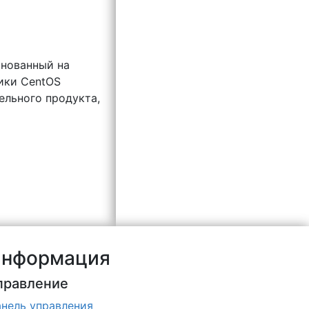
снованный на
чики CentOS
ельного продукта,
нформация
правление
нель управления