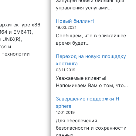
Запущен новый биллинг для
управления услугами…
Новый биллинг!
архитектуре x86
19.03.2021
M64 и EM64T),
Сообщаем, что в ближайшее
 UNIX(R),
время будет…
тся и
 технологии
Переход на новую площадку
хостинга
03.11.2019
Уважаемые клиенты!
Напоминаем Вам о том, что…
Завершение поддержки H-
sphere
17.01.2019
Для обеспечения
безопасности и сохранности
данных…